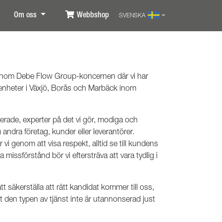
Om oss
Webbshop
SVENSKA
a inom Debe Flow Group-koncernen där vi har
t enheter i Växjö, Borås och Marbäck inom
rade, experter på det vi gör, modiga och
m andra företag, kunder eller leverantörer.
i genom att visa respekt, alltid se till kundens
 missförstånd bör vi eftersträva att vara tydlig i
tt säkerställa att rätt kandidat kommer till oss,
 den typen av tjänst inte är utannonserad just