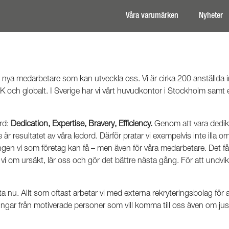
Våra varumärken
Nyheter
er nya medarbetare som kan utveckla oss. Vi är cirka 200 anställd
UK och globalt. I Sverige har vi vårt huvudkontor i Stockholm sam
rd:
Dedication, Expertise, Bravery, Efficiency.
Genom att vara dedike
 är resultatet av våra ledord. Därför pratar vi exempelvis inte illa o
n vi som företag kan få – men även för våra medarbetare. Det får v
r vi om ursäkt, lär oss och gör det bättre nästa gång. För att undvika
tta nu. Allt som oftast arbetar vi med externa rekryteringsbolag för a
gar från motiverade personer som vill komma till oss även om just