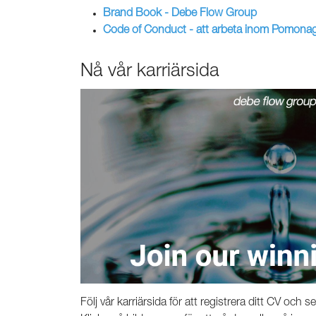
Brand Book - Debe Flow Group
Code of Conduct - att arbeta inom Pomona
Nå vår karriärsida
Följ vår karriärsida för att registrera ditt CV och se